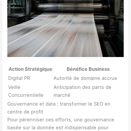
Action Stratégique
Bénéfice Business
Digital PR
Autorité de domaine accrue
Veille
Anticipation des parts de
Concurrentielle
marché
Gouvernance et data : transformer le SEO en
centre de profit
Pour pérenniser ces efforts, une gouvernance
basée sur la donnée est indispensable pour