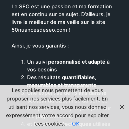
Le SEO est une passion et ma formation
est en continu sur ce sujet. D’ailleurs, je
livre le meilleur de ma veille sur le site
50nuancesdeseo.com !
Ainsi, je vous garantis :
Un suivi
personnalisé et adapté
à
vos besoins
Des résultats
quantifiables,
mesurables et transparents
Les cookies nous permettent de vous
Une expertise
de 15 ans dans le
proposer nos services plus facilement. En
secteur du SEO
, mise au service
utilisant nos services, vous nous donnez
des plus grands groupes (voir sur
expressément votre accord pour exploiter
ma page d’accueil)
ces cookies.
OK
et
l’accès des techniques
utilisés