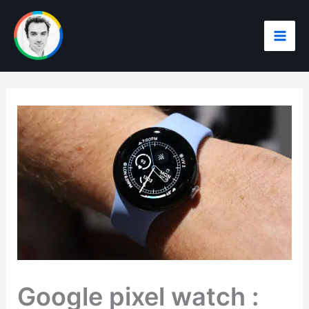
Aller
au
contenu
Google pixel watch :