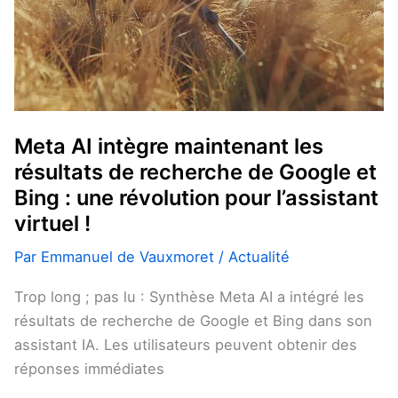
de
Google
et
Bing
:
une
Meta AI intègre maintenant les
révolution
résultats de recherche de Google et
pour
Bing : une révolution pour l’assistant
l’assistant
virtuel !
virtuel
Par
Emmanuel de Vauxmoret
/
Actualité
!
Trop long ; pas lu : Synthèse Meta AI a intégré les
résultats de recherche de Google et Bing dans son
assistant IA. Les utilisateurs peuvent obtenir des
réponses immédiates