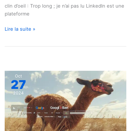
clin d’oeil : Trop long ; je n’ai pas lu LinkedIn est une
plateforme
Lire la suite »
Meta
Oct
27
AI
intègre
2024
maintenant
les
résultats
de
recherche