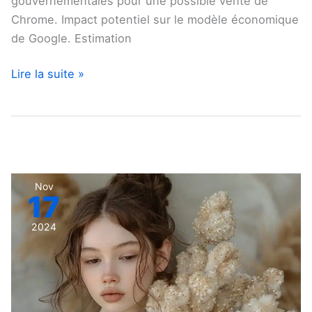
gouvernementales pour une possible vente de
Chrome. Impact potentiel sur le modèle économique
de Google. Estimation
Lire la suite »
Google
Nov
17
teste
une
2024
nouvelle
fonctionnalité
avec
l’affichage