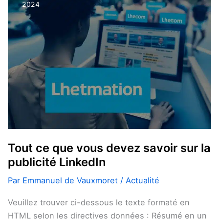
2024
vous
devez
savoir
sur
la
publicité
LinkedIn
Tout ce que vous devez savoir sur la
publicité LinkedIn
Par
Emmanuel de Vauxmoret
/
Actualité
Veuillez trouver ci-dessous le texte formaté en
HTML selon les directives données : Résumé en un