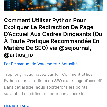
Cadres
Dirigeants
(Ou
Comment Utiliser Python Pour
À
Expliquer La Redirection De Page
Toute
D’Accueil Aux Cadres Dirigeants (Ou
Pratique
À Toute Pratique Recommandée En
Recommandée
Matière De SEO) via @sejournal,
En
@artios_io
Matière
De
Par
Emmanuel de Vauxmoret
/
Actualité
SEO)
Trop long, vous n’avez pas lu : Comment utiliser
via
Python dans la redirection SEO d’une page d’accueil?
@sejournal,
Dans cet article, nous aborderons les points
@artios_io
suivants: Les difficultés pour convaincre les
Lire la suite »