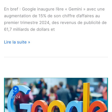
En bref : Google inaugure l’ère « Gemini » avec une
augmentation de 15% de son chiffre d’affaires au
premier trimestre 2024, des revenus de publicité de
61,7 milliards de dollars et
Lire la suite »
80,5
Nov
9
milliards
de
2024
dollars
pour