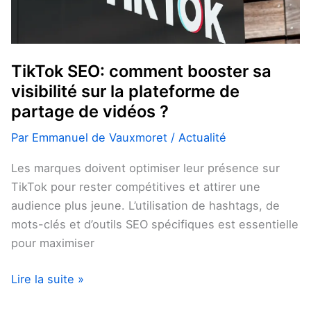
plateforme
de
partage
de
TikTok SEO: comment booster sa
vidéos
visibilité sur la plateforme de
?
partage de vidéos ?
Par
Emmanuel de Vauxmoret
/
Actualité
Les marques doivent optimiser leur présence sur
TikTok pour rester compétitives et attirer une
audience plus jeune. L’utilisation de hashtags, de
mots-clés et d’outils SEO spécifiques est essentielle
pour maximiser
Lire la suite »