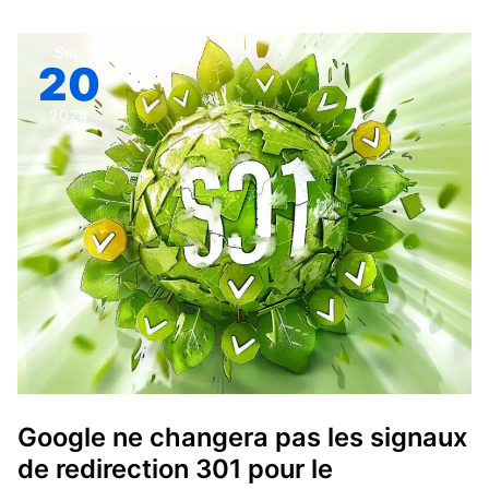
Google
Sep
20
ne
changera
2024
pas
les
signaux
de
redirection
301
pour
le
classement
et
le
Google ne changera pas les signaux
SEO
de redirection 301 pour le