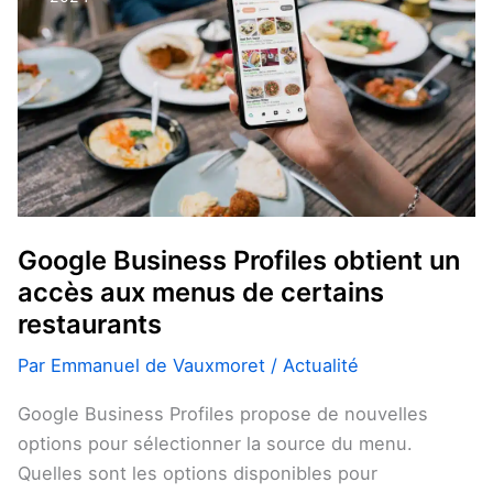
obtient
un
accès
aux
menus
de
certains
restaurants
Google Business Profiles obtient un
accès aux menus de certains
restaurants
Par
Emmanuel de Vauxmoret
/
Actualité
Google Business Profiles propose de nouvelles
options pour sélectionner la source du menu.
Quelles sont les options disponibles pour