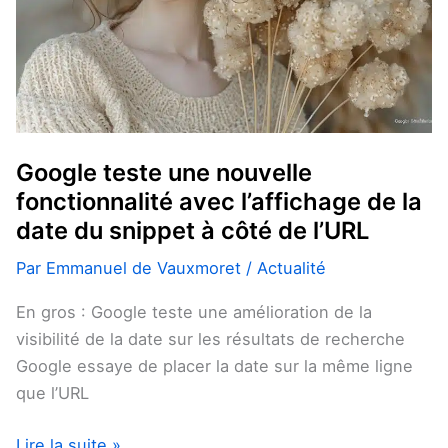
de
la
date
du
snippet
à
côté
Google teste une nouvelle
de
fonctionnalité avec l’affichage de la
l’URL
date du snippet à côté de l’URL
Par
Emmanuel de Vauxmoret
/
Actualité
En gros : Google teste une amélioration de la
visibilité de la date sur les résultats de recherche
Google essaye de placer la date sur la même ligne
que l’URL
Lire la suite »