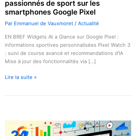
passionnés de sport sur les
Google
smartphones Google Pixel
Pixel
Par
Emmanuel de Vauxmoret
/
Actualité
EN BREF Widgets At a Glance sur Google Pixel :
informations sportives personnalisées Pixel Watch 3
: suivi de course avancé et recommandations d’IA
Mise à jour des fonctionnalités via […]
Lire la suite »
La
Nov
24
valeur