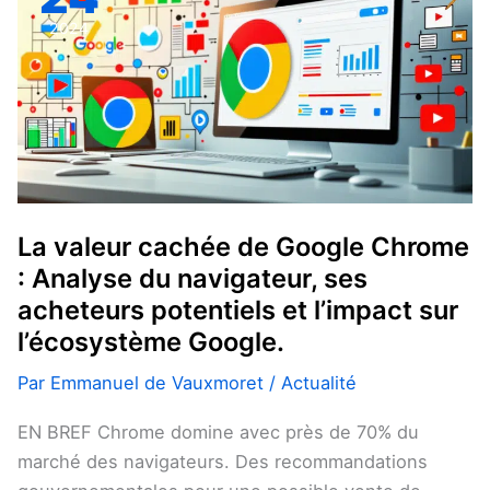
cachée
2024
de
Google
Chrome
:
Analyse
du
navigateur,
La valeur cachée de Google Chrome
ses
: Analyse du navigateur, ses
acheteurs
acheteurs potentiels et l’impact sur
potentiels
l’écosystème Google.
et
l’impact
Par
Emmanuel de Vauxmoret
/
Actualité
sur
l’écosystème
EN BREF Chrome domine avec près de 70% du
Google.
marché des navigateurs. Des recommandations