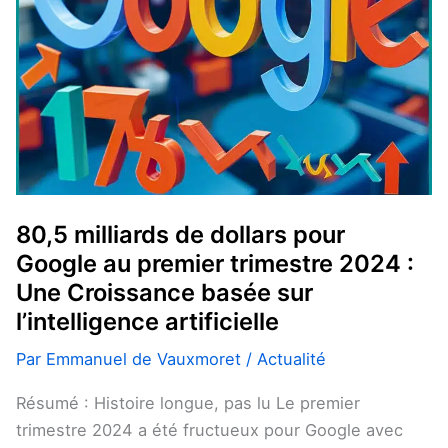
Google
au
premier
trimestre
2024
:
Une
Croissance
basée
80,5 milliards de dollars pour
sur
Google au premier trimestre 2024 :
l’intelligence
Une Croissance basée sur
artificielle
l’intelligence artificielle
Par
Emmanuel de Vauxmoret
/
Actualité
Résumé : Histoire longue, pas lu Le premier
trimestre 2024 a été fructueux pour Google avec