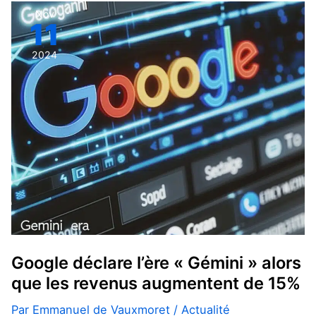
Google
Nov
11
déclare
l’ère
2024
« Gémini »
alors
que
les
revenus
augmentent
de
15%
Google déclare l’ère « Gémini » alors
que les revenus augmentent de 15%
Par
Emmanuel de Vauxmoret
/
Actualité