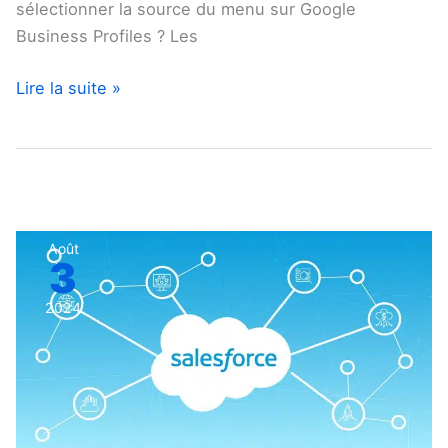
sélectionner la source du menu sur Google
Business Profiles ? Les
Lire la suite »
Adapter
Août
3
son
marketing
2024
à
la
nouvelle
ère
de