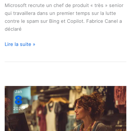
Microsoft recrute un chef de produit « très » senior
qui travaillera dans un premier temps sur la lutte
contre le spam sur Bing et Copilot. Fabrice Canel a
déclaré
Lire la suite »
Google
Jan
8
Merchant
Center
2026
met
à
jour