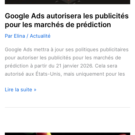
de
prédiction
Google Ads autorisera les publicités
pour les marchés de prédiction
Par
Elina
/
Actualité
Google Ads mettra à jour ses politiques publicitaires
pour autoriser les publicités pour les marchés de
prédiction à partir du 21 janvier 2026. Cela sera
autorisé aux États-Unis, mais uniquement pour les
Lire la suite »