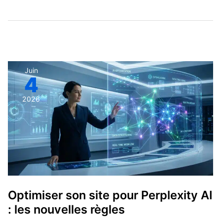
Optimiser
Juin
4
son
site
2026
pour
Perplexity
AI
:
les
nouvelles
règles
Optimiser son site pour Perplexity AI
: les nouvelles règles