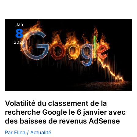
Volatilité
Jan
8
du
classement
2026
de
la
recherche
Google
le
6
janvier
Volatilité du classement de la
avec
recherche Google le 6 janvier avec
des
des baisses de revenus AdSense
baisses
de
Par
Elina
/
Actualité