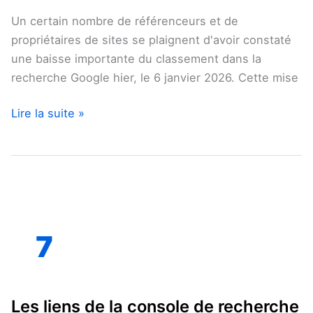
revenus
Un certain nombre de référenceurs et de
AdSense
propriétaires de sites se plaignent d'avoir constaté
une baisse importante du classement dans la
recherche Google hier, le 6 janvier 2026. Cette mise
Lire la suite »
Les
Jan
7
liens
de
2026
la
console
Les liens de la console de recherche