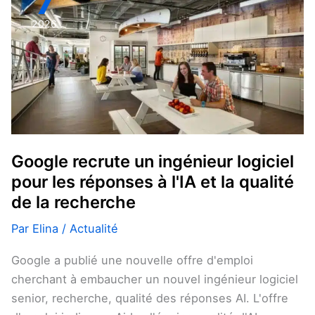
7
un
2026
ingénieur
logiciel
pour
les
réponses
à
l'IA
Google recrute un ingénieur logiciel
et
pour les réponses à l'IA et la qualité
la
de la recherche
qualité
de
Par
Elina
/
Actualité
la
Google a publié une nouvelle offre d'emploi
recherche
cherchant à embaucher un nouvel ingénieur logiciel
senior, recherche, qualité des réponses AI. L'offre