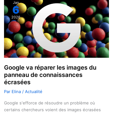
Google
Jan
6
va
réparer
2026
les
images
du
panneau
de
connaissances
écrasées
Google va réparer les images du
panneau de connaissances
écrasées
Par
Elina
/
Actualité
Google s'efforce de résoudre un problème où
certains chercheurs voient des images écrasées