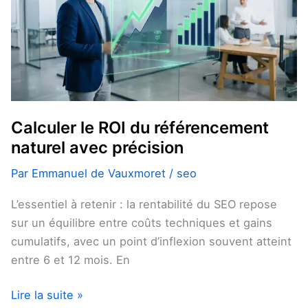
du
référencement
naturel
avec
précision
Calculer le ROI du référencement
naturel avec précision
Par
Emmanuel de Vauxmoret
/
seo
L’essentiel à retenir : la rentabilité du SEO repose
sur un équilibre entre coûts techniques et gains
cumulatifs, avec un point d’inflexion souvent atteint
entre 6 et 12 mois. En
Lire la suite »