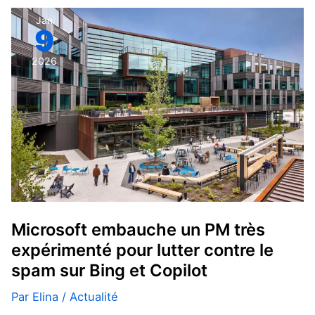
Microsoft
Jan
9
embauche
un
2026
PM
très
expérimenté
pour
lutter
contre
le
spam
sur
Microsoft embauche un PM très
Bing
expérimenté pour lutter contre le
et
spam sur Bing et Copilot
Copilot
Par
Elina
/
Actualité