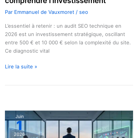
comprendre l’investissement
Par
Emmanuel de Vauxmoret
/
seo
L’essentiel à retenir : un audit SEO technique en
2026 est un investissement stratégique, oscillant
entre 500 € et 10 000 € selon la complexité du site.
Ce diagnostic vital
Lire la suite »
Consultant
Juin
1
SEO
ou
2026