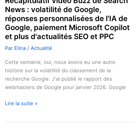
Récapitulatif vidéo Buzz de Search
personnalisées
News : volatilité de Google,
de
réponses personnalisées de l'IA de
l'IA
Google, paiement Microsoft Copilot
de
et plus d'actualités SEO et PPC
Google,
paiement
Par
Elina
/
Actualité
Microsoft
Cette semaine, oui, nous avons eu une autre
Copilot
histoire sur la volatilité du classement de la
et
recherche Google. J'ai publié le rapport des
plus
webmasters de Google pour janvier 2026. Google
d'actualités
SEO
Lire la suite »
et
PPC