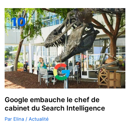
Google
Jan
10
embauche
le
2026
chef
de
cabinet
du
Search
Intelligence
Google embauche le chef de
cabinet du Search Intelligence
Par
Elina
/
Actualité