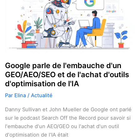
2026
l'embauche
d'un
GEO/AEO/SEO
et
de
l'achat
d'outils
Google parle de l'embauche d'un
d'optimisation
GEO/AEO/SEO et de l'achat d'outils
de
d'optimisation de l'IA
l'IA
Par
Elina
/
Actualité
Danny Sullivan et John Mueller de Google ont parlé
sur le podcast Search Off the Record pour savoir si
l'embauche d'un AEO/GEO ou l'achat d'un outil
d'optimisation de l'IA était