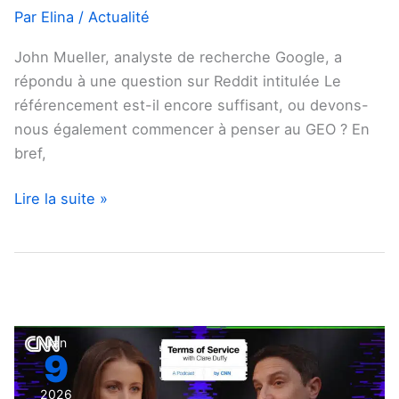
Par
Elina
/
Actualité
John Mueller, analyste de recherche Google, a
répondu à une question sur Reddit intitulée Le
référencement est-il encore suffisant, ou devons-
nous également commencer à penser au GEO ? En
bref,
Lire la suite »
Google
Jan
9
personnalise
certains
2026