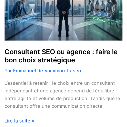
agence
:
faire
le
bon
choix
stratégique
Consultant SEO ou agence : faire le
bon choix stratégique
Par
Emmanuel de Vauxmoret
/
seo
L’essentiel à retenir : le choix entre un consultant
indépendant et une agence dépend de l’équilibre
entre agilité et volume de production. Tandis que le
consultant offre une communication directe
Lire la suite »