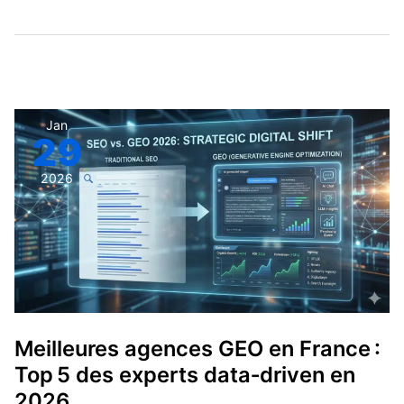
Meilleures
Jan
29
agences
GEO
2026
en
France :
Top 5
des
experts
data‑driven
en
Meilleures agences GEO en France :
2026
Top 5 des experts data‑driven en
2026