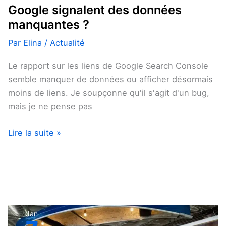
de
Google signalent des données
recherche
manquantes ?
Google
signalent
Par
Elina
/
Actualité
des
Le rapport sur les liens de Google Search Console
données
semble manquer de données ou afficher désormais
manquantes ?
moins de liens. Je soupçonne qu'il s'agit d'un bug,
mais je ne pense pas
Lire la suite »
Google
Jan
recrute