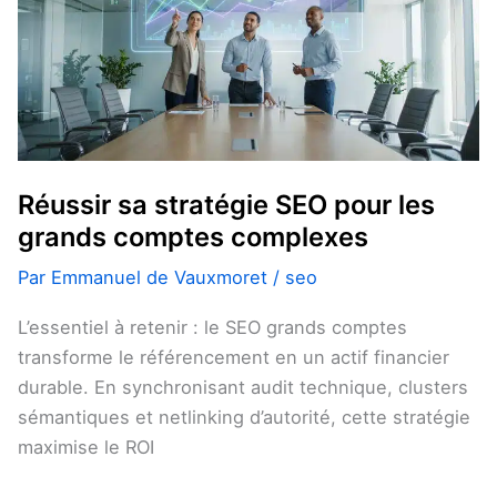
SEO
pour
les
grands
comptes
complexes
Réussir sa stratégie SEO pour les
grands comptes complexes
Par
Emmanuel de Vauxmoret
/
seo
L’essentiel à retenir : le SEO grands comptes
transforme le référencement en un actif financier
durable. En synchronisant audit technique, clusters
sémantiques et netlinking d’autorité, cette stratégie
maximise le ROI