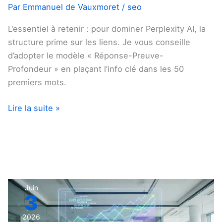
Par
Emmanuel de Vauxmoret
/
seo
L’essentiel à retenir : pour dominer Perplexity AI, la
structure prime sur les liens. Je vous conseille
d’adopter le modèle « Réponse-Preuve-
Profondeur » en plaçant l’info clé dans les 50
premiers mots.
Lire la suite »
Réussir
Juin
3
sa
stratégie
2026