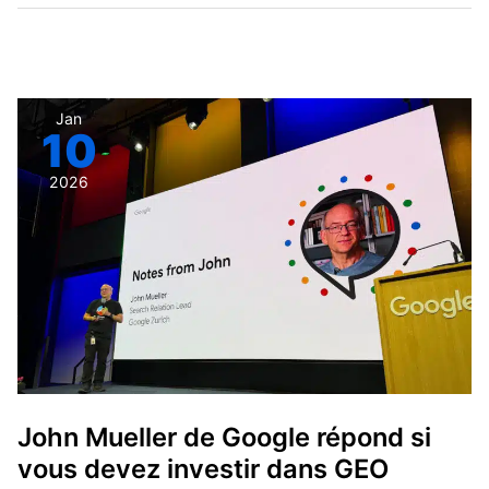
John
Jan
10
Mueller
de
2026
Google
répond
si
vous
devez
investir
dans
GEO
John Mueller de Google répond si
vous devez investir dans GEO