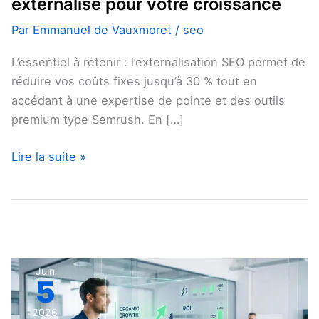
externalisé pour votre croissance
Par
Emmanuel de Vauxmoret
/
seo
L’essentiel à retenir : l’externalisation SEO permet de
réduire vos coûts fixes jusqu’à 30 % tout en
accédant à une expertise de pointe et des outils
premium type Semrush. En […]
Lire la suite »
Calculer
Juin
5
le
ROI
2026