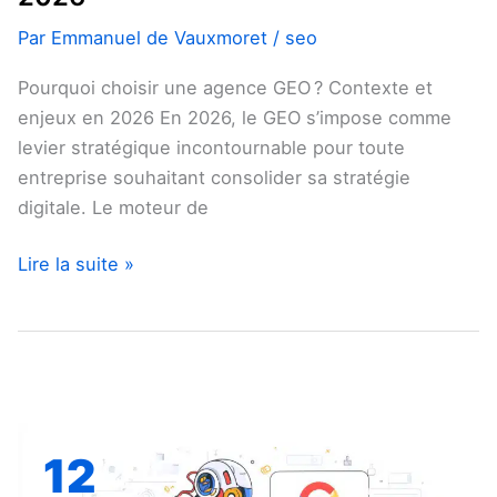
Par
Emmanuel de Vauxmoret
/
seo
Pourquoi choisir une agence GEO ? Contexte et
enjeux en 2026 En 2026, le GEO s’impose comme
levier stratégique incontournable pour toute
entreprise souhaitant consolider sa stratégie
digitale. Le moteur de
Lire la suite »
Google
Jan
12
parle
de