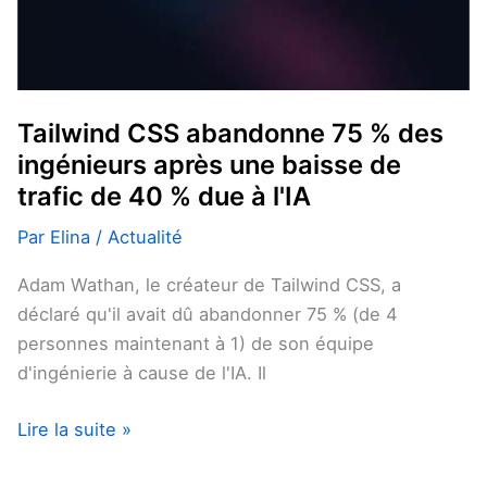
après
une
baisse
de
trafic
Tailwind CSS abandonne 75 % des
de
ingénieurs après une baisse de
40 %
trafic de 40 % due à l'IA
due
Par
Elina
/
Actualité
à
l'IA
Adam Wathan, le créateur de Tailwind CSS, a
déclaré qu'il avait dû abandonner 75 % (de 4
personnes maintenant à 1) de son équipe
d'ingénierie à cause de l'IA. Il
Lire la suite »